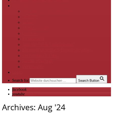
Projekte / Kooperationspartner
Über uns
Kontakt zur Geschäftsstelle
Beiträge
Satzung
Mitgliedschaft
Gremien
Kindeswohl
Sportlehrer & Übungsleiter
Ehrenvorsitzende & Ehrenmitglieder
Vereinsgeschichte
Auszeichnungen
Vereinsinfo
Login
Search for:
Search Button
facebook
facebook
youtube
youtube
Archives: Aug '24