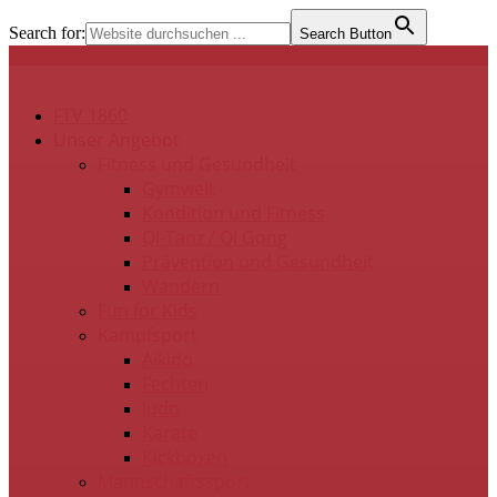
Search for:
Search Button
FTV 1860
Unser Angebot
Fitness und Gesundheit
Gymwelt
Kondition und Fitness
QI-Tanz / QI Gong
Prävention und Gesundheit
Wandern
Fun for Kids
Kampfsport
Aikido
Fechten
Judo
Karate
Kickboxen
Mannschaftssport