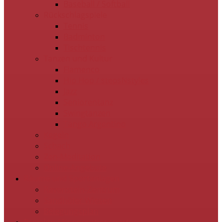
Baseball / Softball
Rückschlagspiele
Tennis
Badminton
Tischtennis
Tanzen und Kultur
Flamenco
Hip Hop / stepsNstyles
Jazz
Seniorentanz
Swingtanzen
Tango Argentino
Kegeln
Schach
Zen-Meditation
Online-Angebote
Räume und Sportanlagen
Ravenstein-Zentrum
Sandhöfer Wiesen
Belegungsplan