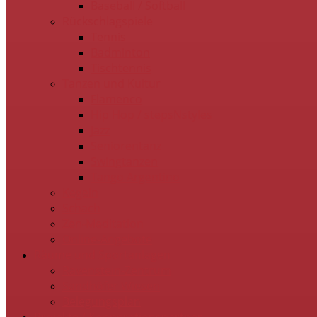
Baseball / Softball
Rückschlagspiele
Tennis
Badminton
Tischtennis
Tanzen und Kultur
Flamenco
Hip Hop / stepsNstyles
Jazz
Seniorentanz
Swingtanzen
Tango Argentino
Kegeln
Schach
Zen-Meditation
Online-Angebote
Räume und Sportanlagen
Ravenstein-Zentrum
Sandhöfer Wiesen
Belegungsplan