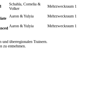
Schahla, Cornelia &
d
Mehrzweckraum 1
Volker
Aaron & Yulyia
Mehrzweckraum 1
iate
Aaron & Yulyia
Mehrzweckraum 1
anced
n und überregionalen Trainern.
en zu entnehmen.