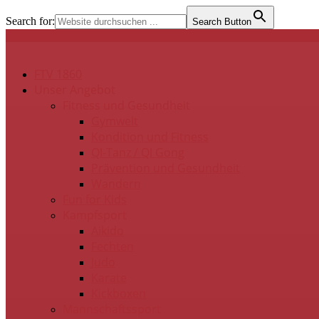
Search for:
Search Button
FTV 1860
Unser Angebot
Fitness und Gesundheit
Gymwelt
Kondition und Fitness
QI-Tanz / QI Gong
Prävention und Gesundheit
Wandern
Fun for Kids
Kampfsport
Aikido
Fechten
Judo
Karate
Kickboxen
Mannschaftssport