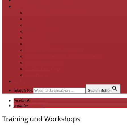
Projekte / Kooperationspartner
Über uns
Kontakt zur Geschäftsstelle
Beiträge
Satzung
Mitgliedschaft
Gremien
Kindeswohl
Sportlehrer & Übungsleiter
Ehrenvorsitzende & Ehrenmitglieder
Vereinsgeschichte
Auszeichnungen
Vereinsinfo
Login
Search for:
Search Button
facebook
facebook
youtube
youtube
Training und Workshops