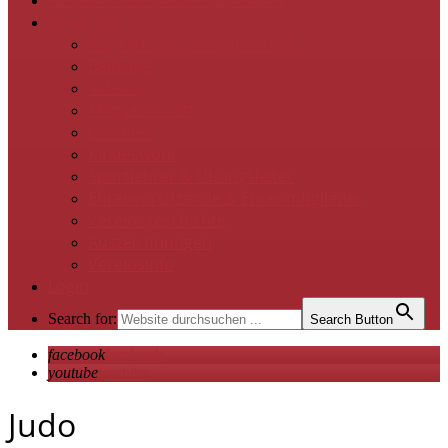
Projekte / Kooperationspartner
Über uns
Kontakt zur Geschäftsstelle
Beiträge
Satzung
Mitgliedschaft
Gremien
Kindeswohl
Sportlehrer & Übungsleiter
Ehrenvorsitzende & Ehrenmitglieder
Vereinsgeschichte
Auszeichnungen
Vereinsinfo
Login
Search for:
Search Button
facebook
facebook
youtube
youtube
Judo