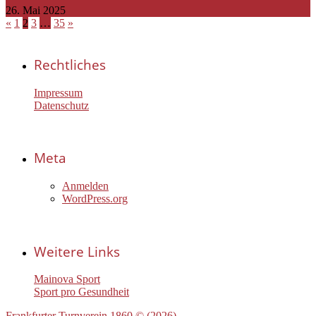
26. Mai 2025
«
1
2
3
…
35
»
Rechtliches
Impressum
Datenschutz
Meta
Anmelden
WordPress.org
Weitere Links
Mainova Sport
Sport pro Gesundheit
Frankfurter Turnverein 1860 © (2026)