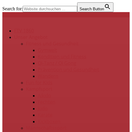
Search for:
Search Button
FTV 1860
Unser Angebot
Fitness und Gesundheit
Gymwelt
Kondition und Fitness
QI-Tanz / QI Gong
Prävention und Gesundheit
Wandern
Fun for Kids
Kampfsport
Aikido
Fechten
Judo
Karate
Kickboxen
Mannschaftssport