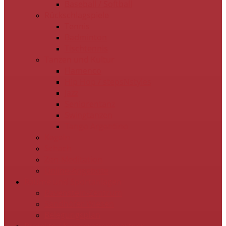
Baseball / Softball
Rückschlagspiele
Tennis
Badminton
Tischtennis
Tanzen und Kultur
Flamenco
Hip Hop / stepsNstyles
Jazz
Seniorentanz
Swingtanzen
Tango Argentino
Kegeln
Schach
Zen-Meditation
Online-Angebote
Räume und Sportanlagen
Ravenstein-Zentrum
Sandhöfer Wiesen
Belegungsplan