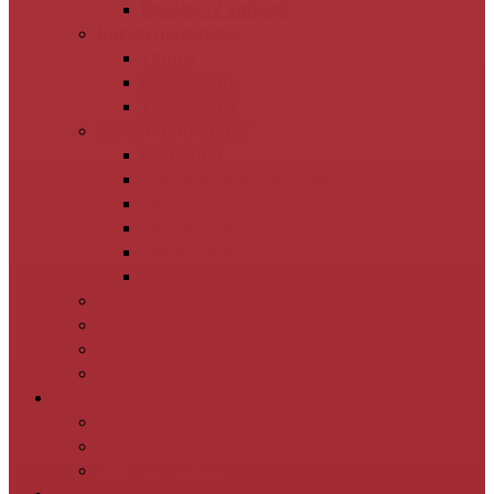
Baseball / Softball
Rückschlagspiele
Tennis
Badminton
Tischtennis
Tanzen und Kultur
Flamenco
Hip Hop / stepsNstyles
Jazz
Seniorentanz
Swingtanzen
Tango Argentino
Kegeln
Schach
Zen-Meditation
Online-Angebote
Räume und Sportanlagen
Ravenstein-Zentrum
Sandhöfer Wiesen
Belegungsplan