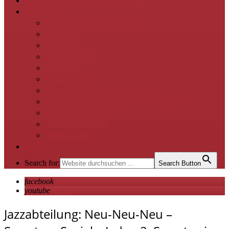
Projekte / Kooperationspartner
Über uns
Kontakt zur Geschäftsstelle
Beiträge
Satzung
Mitgliedschaft
Gremien
Kindeswohl
Sportlehrer & Übungsleiter
Ehrenvorsitzende & Ehrenmitglieder
Vereinsgeschichte
Auszeichnungen
Vereinsinfo
Login
Search for:
Search Button
facebook
facebook
youtube
youtube
Jazzabteilung: Neu-Neu-Neu –