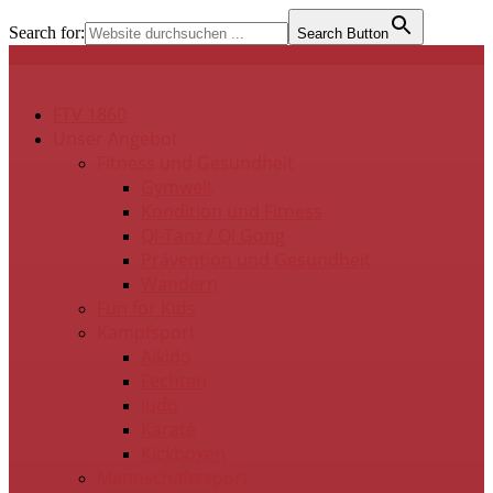
Search for:
Search Button
FTV 1860
Unser Angebot
Fitness und Gesundheit
Gymwelt
Kondition und Fitness
QI-Tanz / QI Gong
Prävention und Gesundheit
Wandern
Fun for Kids
Kampfsport
Aikido
Fechten
Judo
Karate
Kickboxen
Mannschaftssport