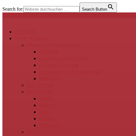
Search for:
Search Button
FTV 1860
Unser Angebot
Fitness und Gesundheit
Gymwelt
Kondition und Fitness
QI-Tanz / QI Gong
Prävention und Gesundheit
Wandern
Fun for Kids
Kampfsport
Aikido
Fechten
Judo
Karate
Kickboxen
Mannschaftssport