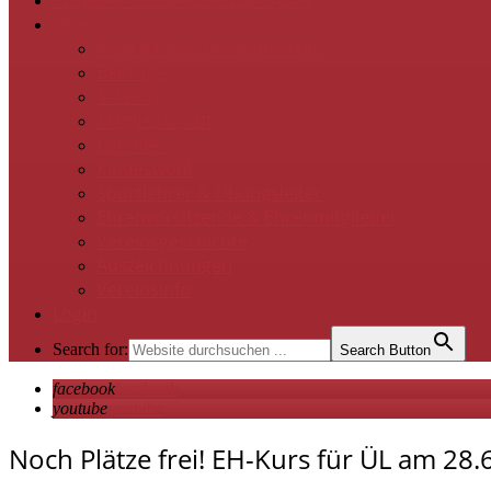
Projekte / Kooperationspartner
Über uns
Kontakt zur Geschäftsstelle
Beiträge
Satzung
Mitgliedschaft
Gremien
Kindeswohl
Sportlehrer & Übungsleiter
Ehrenvorsitzende & Ehrenmitglieder
Vereinsgeschichte
Auszeichnungen
Vereinsinfo
Login
Search for:
Search Button
facebook
facebook
youtube
youtube
Noch Plätze frei! EH-Kurs für ÜL am 28.