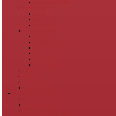
Baseball / Softball
Rückschlagspiele
Tennis
Badminton
Tischtennis
Tanzen und Kultur
Flamenco
Hip Hop / stepsNstyles
Jazz
Seniorentanz
Swingtanzen
Tango Argentino
Kegeln
Schach
Zen-Meditation
Online-Angebote
Räume und Sportanlagen
Ravenstein-Zentrum
Sandhöfer Wiesen
Belegungsplan