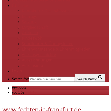
Projekte / Kooperationspartner
Über uns
Kontakt zur Geschäftsstelle
Beiträge
Satzung
Mitgliedschaft
Gremien
Kindeswohl
Sportlehrer & Übungsleiter
Ehrenvorsitzende & Ehrenmitglieder
Vereinsgeschichte
Auszeichnungen
Vereinsinfo
Login
Search for:
Search Button
facebook
facebook
youtube
youtube
www.fechten-in-frankfurt.de