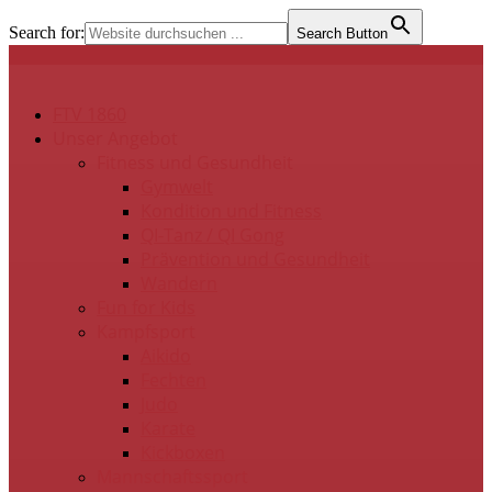
Search for:
Search Button
FTV 1860
Unser Angebot
Fitness und Gesundheit
Gymwelt
Kondition und Fitness
QI-Tanz / QI Gong
Prävention und Gesundheit
Wandern
Fun for Kids
Kampfsport
Aikido
Fechten
Judo
Karate
Kickboxen
Mannschaftssport