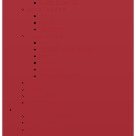
Baseball / Softball
Rückschlagspiele
Tennis
Badminton
Tischtennis
Tanzen und Kultur
Flamenco
Hip Hop / stepsNstyles
Jazz
Seniorentanz
Swingtanzen
Tango Argentino
Kegeln
Schach
Zen-Meditation
Online-Angebote
Räume und Sportanlagen
Ravenstein-Zentrum
Sandhöfer Wiesen
Belegungsplan